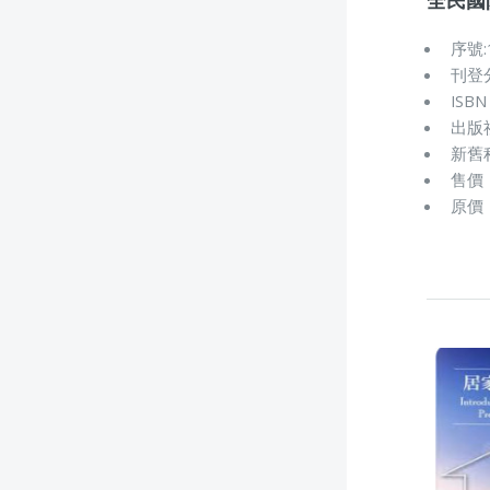
序號:
刊登
ISBN
出版
新舊
售價：
原價：