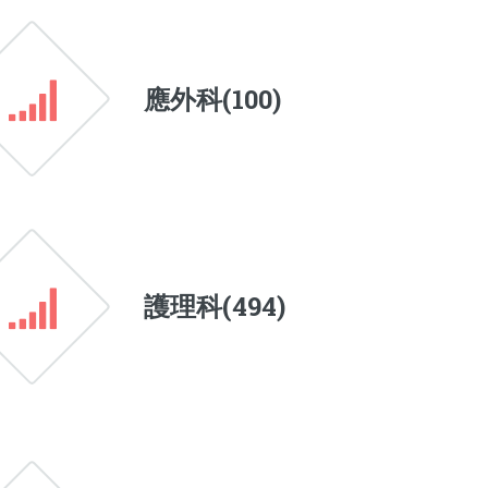
應外科(
100
)
護理科(
494
)