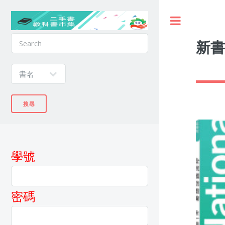
新
學號
密碼