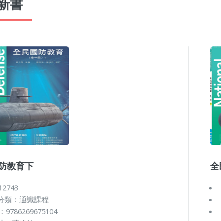
新書
防教育下
全
12743
分類：通識課程
：9786269675104