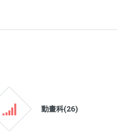
動畫科(
26
)