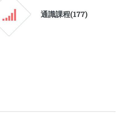
通識課程(
177
)