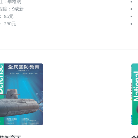
社：華格納
程度：9成新
 85元
 250元
防教育下
全