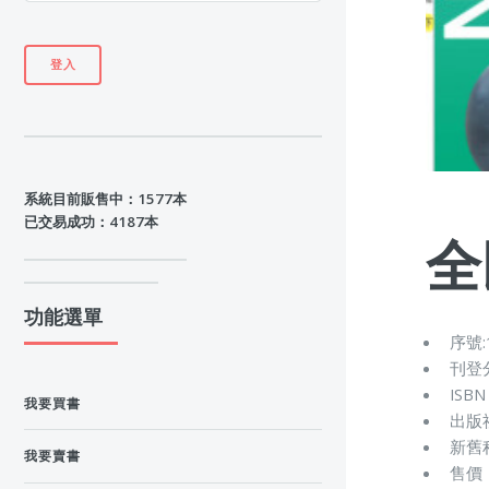
系統目前販售中：1577本
已交易成功：4187本
全
功能選單
序號:
刊登
ISBN
我要買書
出版
新舊
我要賣書
售價