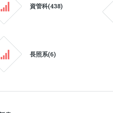
資管科(
438
)
長照系(
6
)