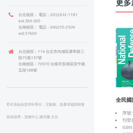
更多
台北校區： 電話：(02)2632-1181
ext.360-365
台南校區： 電話：(06)255-2500
ext.57600
台北校區：114 台北市內湖區康寧路三
段75巷137號
台南校區：70970 台南市安南區安中路
五段188號
全民國
©本系統由資管科學生：王駿銘、曾彥瑋協助開發
序號:
技術指導：資圖中心 陳宗騰 主任
刊登
ISBN