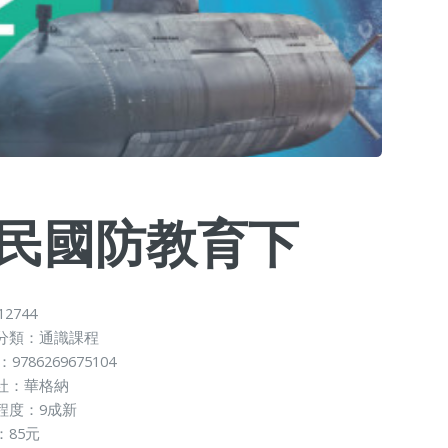
民國防教育下
12744
分類：通識課程
：9786269675104
社：華格納
程度：9成新
：85元