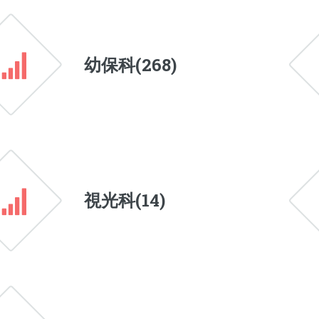
幼保科(
268
)
視光科(
14
)