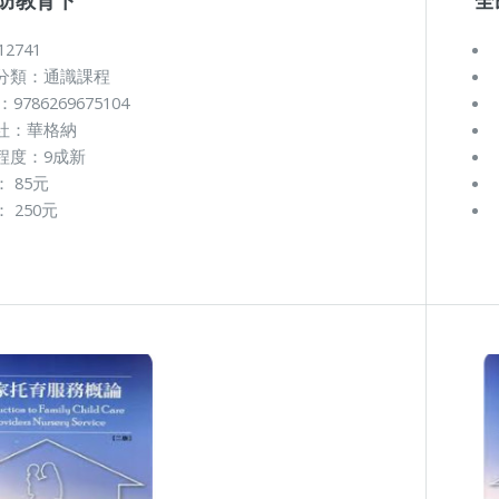
12741
分類：通識課程
：9786269675104
社：華格納
程度：9成新
 85元
 250元