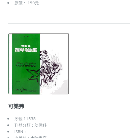
原價： 150元
可樂弗
序號:11538
刊登分類：幼保科
ISBN：